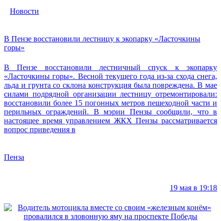
Новости
В Пензе восстановили лестницу к экопарку «Ласточкины
горы»
В Пензе восстановили лестничный спуск к экопарку
«Ласточкины горы». Весной текущего года из-за схода снега,
льда и грунта со склона конструкция была повреждена. В мае
силами подрядной организации лестницу отремонтировали:
восстановили более 15 погонных метров пешеходной части и
перильных ограждений. В мэрии Пензы сообщили, что в
настоящее время управлением ЖКХ Пензы рассматривается
вопрос приведения в
Пенза
19 мая в 19:18