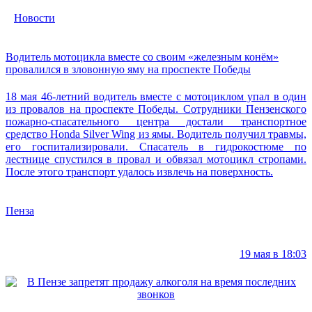
Новости
Водитель мотоцикла вместе со своим «железным конём»
провалился в зловонную яму на проспекте Победы
18 мая 46-летний водитель вместе с мотоциклом упал в один
из провалов на проспекте Победы. Сотрудники Пензенского
пожарно-спасательного центра достали транспортное
средство Honda Silver Wing из ямы. Водитель получил травмы,
его госпитализировали. Спасатель в гидрокостюме по
лестнице спустился в провал и обвязал мотоцикл стропами.
После этого транспорт удалось извлечь на поверхность.
Пенза
19 мая в 18:03