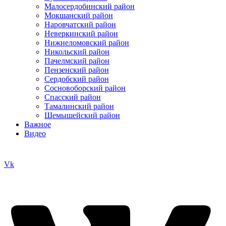
Малосердобинский район
Мокшанский район
Наровчатский район
Неверкинский район
Нижнеломовский район
Никольский район
Пачелмский район
Пензенский район
Сердобский район
Сосновоборский район
Спасский район
Тамалинский район
Шемышейский район
Важное
Видео
Vk