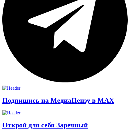
Подпишись на МедиаПензу в МАХ
Открой для себя Заречный