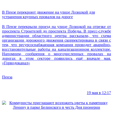
В Пензе перекроют движение на улице Лозицкой для
устранения крупных провалов на дороге
В Пензе перекрыли проезд на улице Лозицкой на отрезке от
проспекта Строителей до проспекта Победы. В пресс-службе
администрации областного центра рассказали, что схема
организации дорожного движения скорректирована в связи с
тем, что ресурсоснабжающая компания проводит аварийно-
восстановительные работы на канализационном коллекторе.
Напомним, сообщения о многочисленных провалах на
дорогах в этом секторе появились ещё вначале мая.
«Горводоканал»
Пенза
19 мая в 12:17