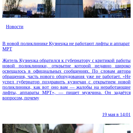
Новости
В новой поликлинике Кузнецка не работают лифты и аппарат
МРТ
Житель Кузнецка обратился к губернатору с критикой работы
новой поликлиники, открытие которой недавно широко
освещалось в официальных сообщениях. По словам автора
обращения, часть нового оборудования уже не работает. «Не
успел губернатор поздравить кузнечан с открытием новой
поликлиники, как вот оно вам — жалобы на неработающие
лифты, аппараты МРТ», — пишет мужчина. Он задаётся
вопросом, почему
19 мая в 14:01