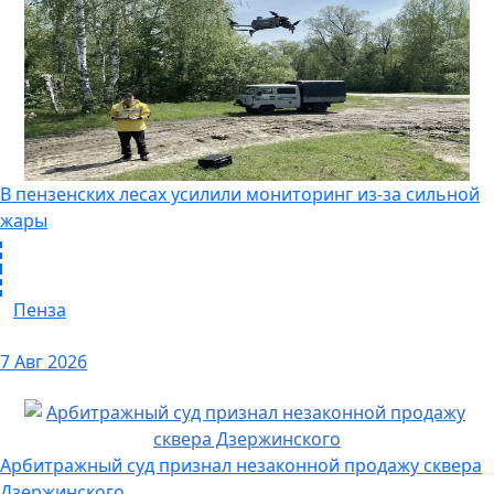
В пензенских лесах усилили мониторинг из-за сильной
жары
Пенза
7 Авг 2026
Арбитражный суд признал незаконной продажу сквера
Дзержинского