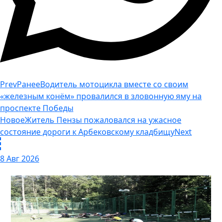
Prev
Ранее
Водитель мотоцикла вместе со своим
«железным конём» провалился в зловонную яму на
проспекте Победы
Новое
Житель Пензы пожаловался на ужасное
состояние дороги к Арбековскому кладбищу
Next
8 Авг 2026