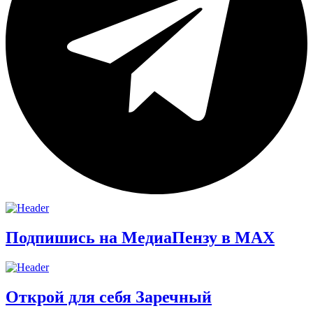
Подпишись на МедиаПензу в МАХ
Открой для себя Заречный