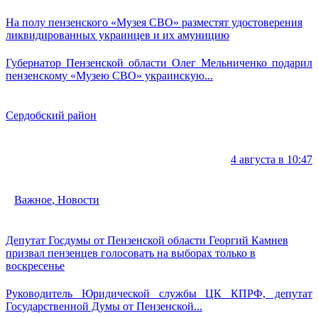
На полу пензенского «Музея СВО» разместят удостоверения
ликвидированных украинцев и их амуницию
Губернатор Пензенской области Олег Мельниченко подарил
пензенскому «Музею СВО» украинскую...
Сердобский район
4 августа в 10:47
Важное
,
Новости
Депутат Госдумы от Пензенской области Георгий Камнев
призвал пензенцев голосовать на выборах только в
воскресенье
Руководитель Юридической службы ЦК КПРФ, депутат
Государственной Думы от Пензенской...