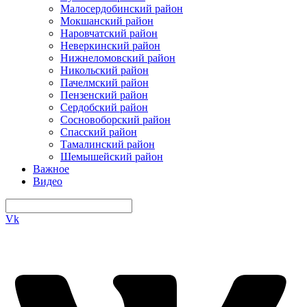
Малосердобинский район
Мокшанский район
Наровчатский район
Неверкинский район
Нижнеломовский район
Никольский район
Пачелмский район
Пензенский район
Сердобский район
Сосновоборский район
Спасский район
Тамалинский район
Шемышейский район
Важное
Видео
Vk