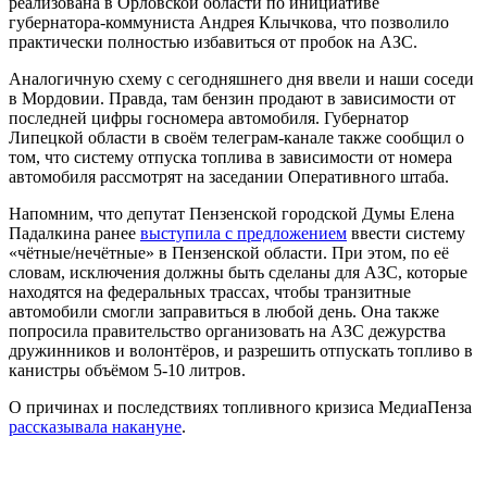
реализована в Орловской области по инициативе
губернатора-коммуниста Андрея Клычкова, что позволило
практически полностью избавиться от пробок на АЗС.
Аналогичную схему с сегодняшнего дня ввели и наши соседи
в Мордовии. Правда, там бензин продают в зависимости от
последней цифры госномера автомобиля. Губернатор
Липецкой области в своём телеграм-канале также сообщил о
том, что систему отпуска топлива в зависимости от номера
автомобиля рассмотрят на заседании Оперативного штаба.
Напомним, что депутат Пензенской городской Думы Елена
Падалкина ранее
выступила с предложением
ввести систему
«чётные/нечётные» в Пензенской области. При этом, по её
словам, исключения должны быть сделаны для АЗС, которые
находятся на федеральных трассах, чтобы транзитные
автомобили смогли заправиться в любой день. Она также
попросила правительство организовать на АЗС дежурства
дружинников и волонтёров, и разрешить отпускать топливо в
канистры объёмом 5-10 литров.
О причинах и последствиях топливного кризиса МедиаПенза
рассказывала накануне
.