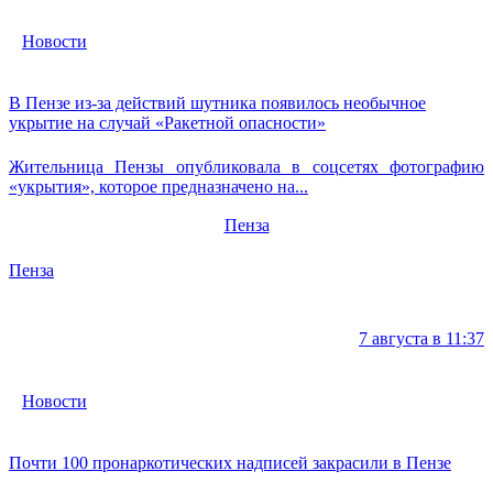
Новости
В Пензе из-за действий шутника появилось необычное
укрытие на случай «Ракетной опасности»
Жительница Пензы опубликовала в соцсетях фотографию
«укрытия», которое предназначено на...
Пенза
Пенза
7 августа в 11:37
Новости
Почти 100 пронаркотических надписей закрасили в Пензе