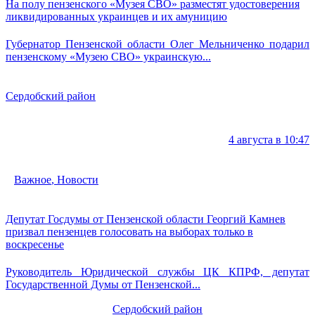
На полу пензенского «Музея СВО» разместят удостоверения
ликвидированных украинцев и их амуницию
Губернатор Пензенской области Олег Мельниченко подарил
пензенскому «Музею СВО» украинскую...
Сердобский район
4 августа в 10:47
Важное
,
Новости
Депутат Госдумы от Пензенской области Георгий Камнев
призвал пензенцев голосовать на выборах только в
воскресенье
Руководитель Юридической службы ЦК КПРФ, депутат
Государственной Думы от Пензенской...
Сердобский район