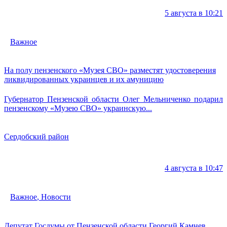
5 августа в 10:21
Важное
На полу пензенского «Музея СВО» разместят удостоверения
ликвидированных украинцев и их амуницию
Губернатор Пензенской области Олег Мельниченко подарил
пензенскому «Музею СВО» украинскую...
Сердобский район
4 августа в 10:47
Важное
,
Новости
Депутат Госдумы от Пензенской области Георгий Камнев