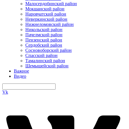
Малосердобинский район
Мокшанский район
Наровчатский район
Неверкинский район
Нижнеломовский район
Никольский район
Пачелмский район
Пензенский район
Сердобский район
Сосновоборский район
Спасский район
Тамалинский район
Шемышейский район
Важное
Видео
Vk