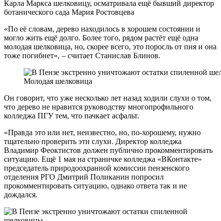
Карла Маркса шелковицу, осматривала
ещё бывший директор
ботанического сада Мария Ростовцева
«П
о её словам, дерево находилось в хорошем состоянии и
могло жить ещё долго. Более того, рядом растёт ещё одна
молодая шелковица, но, скорее всего, это поросль от пня и она
тоже погибнет
», – считает Станислав Блинов
.
Молодая шелковица
Он говорит, что уже
несколько лет назад ходили слухи о том,
что дерево не нравится руководству многопрофильного
колледжа
ПГУ
тем, что пачкает асфальт.
«
Правда это или нет, неизвестно, но, по-хорошему, нужно
тщательно проверить эти слухи. Директор колледжа
Владимир Феоктистов должен публично прокомментировать
ситуацию. Ещё 1 мая на страничке колледжа
«В
Контакте»
председатель природоохранной комиссии пензенского
отделения РГО Дмитрий Поликанин попросил
прокомментировать ситуацию, однако ответа так и не
дождался.