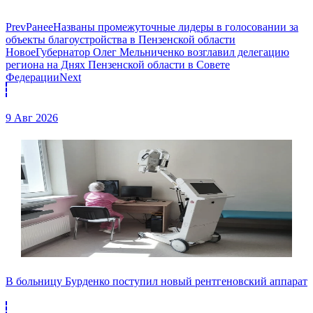
Prev
Ранее
Названы промежуточные лидеры в голосовании за
объекты благоустройства в Пензенской области
Новое
Губернатор Олег Мельниченко возглавил делегацию
региона на Днях Пензенской области в Совете
Федерации
Next
9 Авг 2026
В больницу Бурденко поступил новый рентгеновский аппарат