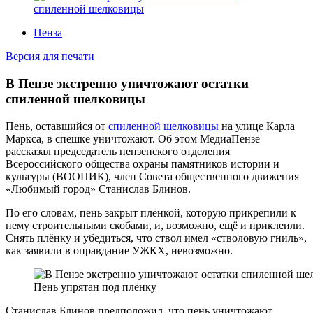
Пенза
Версия для печати
В Пензе экстренно уничтожают остатки
спиленной шелковицы
Пень, оставшийся от
спиленной шелковицы
на улице Карла
Маркса, в спешке уничтожают. Об этом МедиаПензе
рассказал председатель пензенского отделения
Всероссийского общества охраны памятников истории и
куль
туры (
ВООПИК
)
, член
Совета общественного движения
«Любимый город» Станислав Блинов.
По
его словам
, пень закрыт плёнкой, которую прикрепили к
нему строительными скобами, и, возможно, ещё и приклеили.
Снять плёнку и убедиться, что ствол имел «стволовую гниль»,
как заявили в оправдание УЖКХ, невозможно.
Пень упрятан под плёнку
Станислав
Блинов предположил, что пень уничтожают