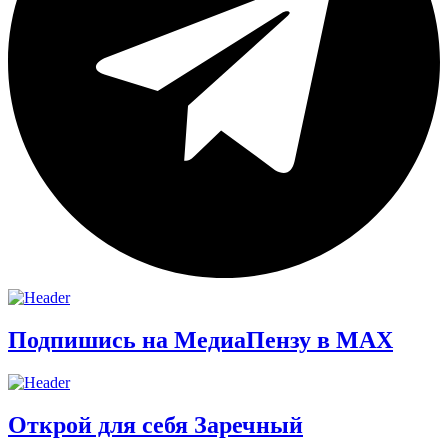
Подпишись на МедиаПензу в МАХ
Открой для себя Заречный