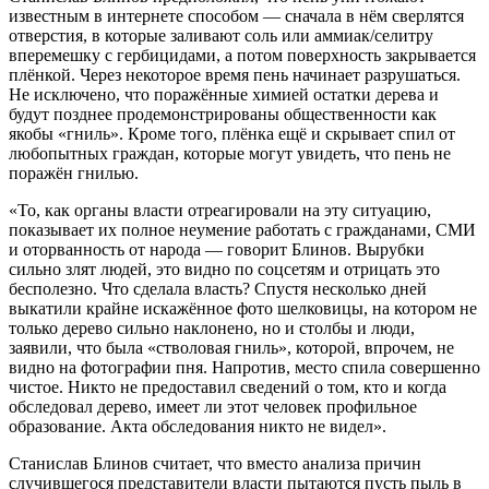
известным в интернете способом — сначала в нём сверлятся
отверстия, в которые заливают соль или аммиак/селитру
вперемешку с гербицидами, а потом поверхность закрывается
плёнкой. Через некоторое время пень начинает разрушаться.
Не исключено, что поражённые химией остатки дерева и
будут позднее продемонстрированы общественности как
якобы «гниль». Кроме того, плёнка ещё и скрывает спил от
любопытных граждан, которые могут увидеть, что пень не
поражён гнилью.
«
То, как органы власти отреагировали на эту ситуацию,
показывает их полное неумение работать с гражданами, СМИ
и оторванность от народа — говорит Блинов. Вырубки
сильно злят людей, это видно по соцсетям и отрицать это
бесполезно. Что сделала власть? Спустя несколько дней
выкатили крайне искажённое фото шелковицы, на котором не
только дерево сильно наклонено, но и столбы и люди,
заявили, что была «стволовая гниль», которой, впрочем, не
видно на фотографии пня. Напротив, место спила совершенно
чистое. Никто не предоставил сведений о том, кто и когда
обследовал дерево, имеет ли этот человек профильное
образование. Акта обследования никто не видел
»
.
Станислав Блинов считает, что вместо анализа причин
случившегося представители власти пытаются пусть пыль в