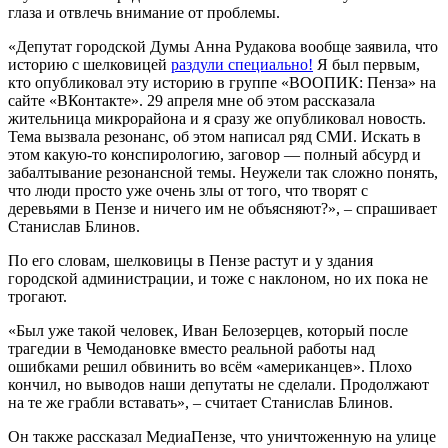
глаза и отвлечь внимание от проблемы.
«Д
епутат городской
Д
умы Анна Рудакова вообще заявила, что
историю с шелковицей
раздули специально!
Я был первым,
кто опубликовал эту ис
торию в группе «ВООПИК: Пенза» на
сайте «ВК
онтакте
»
. 29 апреля мне об этом рассказала
жительница микрорайона и я сразу же опубликовал новость.
Тема вызвала резонанс, об этом написал ряд СМИ. Искать в
этом какую-то конспирологию, заговор — полный абсурд и
забалтывание резонансной темы. Неужели так сложно понять,
что люди просто уже очень злы от того, что творят с
деревьями в Пензе и ничего им не объясняют?
», – спрашивает
Станислав Блинов.
По его словам,
шелковицы
в Пензе
растут и у
здания
городской
администрации, и тоже с наклоном
, но их пока не
трогают.
«
Был уже такой человек, Иван Белозерцев, который после
трагедии
в Чемодановке вместо реальной работы над
ошибками решил обвинить во всём «американцев». Плохо
кончил, но выводов наши депутаты не сделали. Продолжают
на те же грабли вставать
», – считает Станислав Блинов
.
Он также рассказал МедиаПензе, что уничтоженную на улице