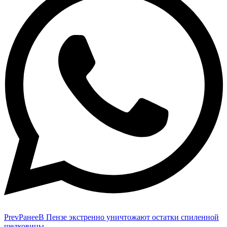
Prev
Ранее
В Пензе экстренно уничтожают остатки спиленной
шелковицы