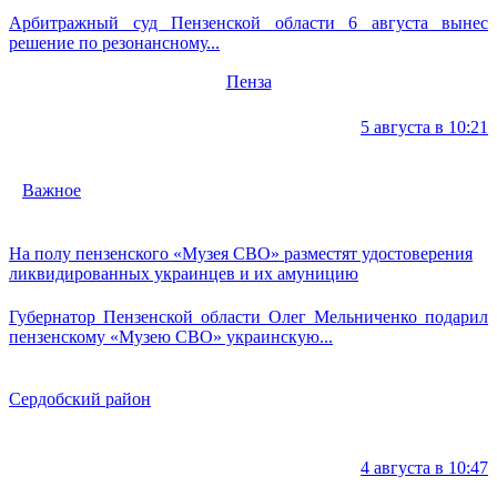
Арбитражный суд Пензенской области 6 августа вынес
решение по резонансному...
Пенза
5 августа в 10:21
Важное
На полу пензенского «Музея СВО» разместят удостоверения
ликвидированных украинцев и их амуницию
Губернатор Пензенской области Олег Мельниченко подарил
пензенскому «Музею СВО» украинскую...
Сердобский район
4 августа в 10:47