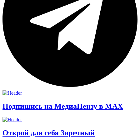
Подпишись на МедиаПензу в МАХ
Открой для себя Заречный