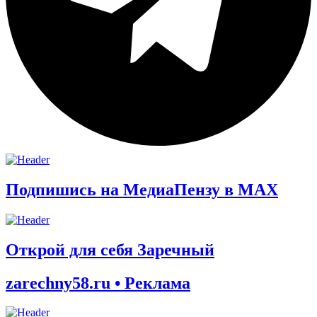
Подпишись на МедиаПензу в МАХ
Открой для себя Заречный
zarechny58.ru • Реклама