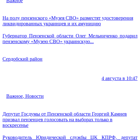
Важное
На полу пензенского «Музея СВО» разместят удостоверения
ликвидированных украинцев и их амуницию
Губернатор Пензенской области Олег Мельниченко подарил
пензенскому «Музею СВО» украинскую...
Сердобский район
4 августа в 10:47
Важное
,
Новости
Депутат Госдумы от Пензенской области Георгий Камнев
призвал пензенцев голосовать на выборах только в
воскресенье
Руководитель Юридической службы ЦК КПРФ, депутат