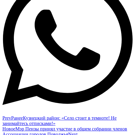
Prev
Ранее
Кузнецкий район: «Село стоит в темноте! Не
занимайтесь отписками!»
Новое
Мэр Пензы принял участие в общем собрании членов
Ассоциации городов Поволжья
Next