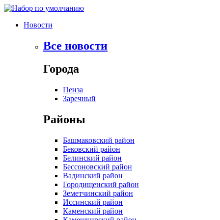
Перейти
к
Новости
содержимому
Все новости
Города
Пенза
Заречный
Районы
Башмаковский район
Бековский район
Белинский район
Бессоновский район
Вадинский район
Городищенский район
Земетчинский район
Иссинский район
Каменский район
Камешкирский район