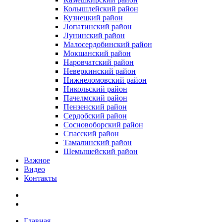
Колышлейский район
Кузнецкий район
Лопатинский район
Лунинский район
Малосердобинский район
Мокшанский район
Наровчатский район
Неверкинский район
Нижнеломовский район
Никольский район
Пачелмский район
Пензенский район
Сердобский район
Сосновоборский район
Спасский район
Тамалинский район
Шемышейский район
Важное
Видео
Контакты
Главная