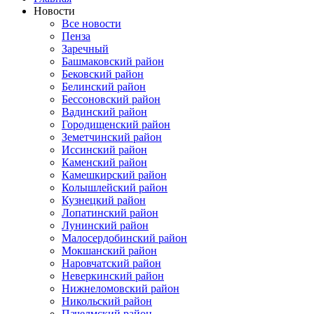
Новости
Все новости
Пенза
Заречный
Башмаковский район
Бековский район
Белинский район
Бессоновский район
Вадинский район
Городищенский район
Земетчинский район
Иссинский район
Каменский район
Камешкирский район
Колышлейский район
Кузнецкий район
Лопатинский район
Лунинский район
Малосердобинский район
Мокшанский район
Наровчатский район
Неверкинский район
Нижнеломовский район
Никольский район
Пачелмский район