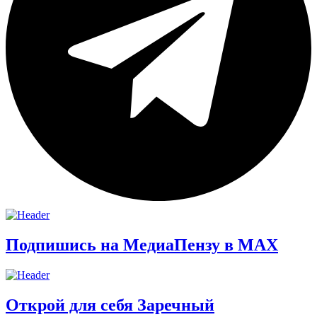
Подпишись на МедиаПензу в МАХ
Открой для себя Заречный