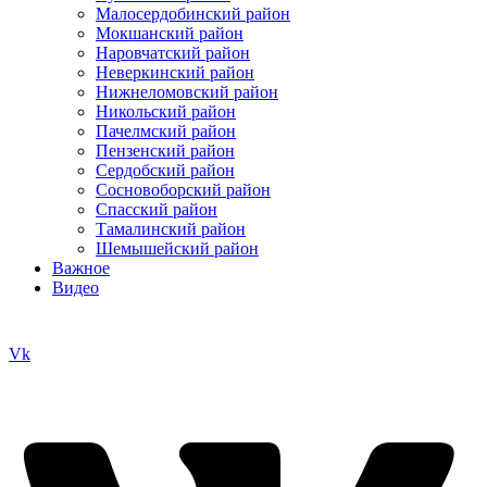
Малосердобинский район
Мокшанский район
Наровчатский район
Неверкинский район
Нижнеломовский район
Никольский район
Пачелмский район
Пензенский район
Сердобский район
Сосновоборский район
Спасский район
Тамалинский район
Шемышейский район
Важное
Видео
Vk