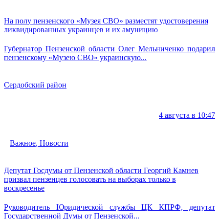
На полу пензенского «Музея СВО» разместят удостоверения
ликвидированных украинцев и их амуницию
Губернатор Пензенской области Олег Мельниченко подарил
пензенскому «Музею СВО» украинскую...
Сердобский район
4 августа в 10:47
Важное
,
Новости
Депутат Госдумы от Пензенской области Георгий Камнев
призвал пензенцев голосовать на выборах только в
воскресенье
Руководитель Юридической службы ЦК КПРФ, депутат
Государственной Думы от Пензенской...