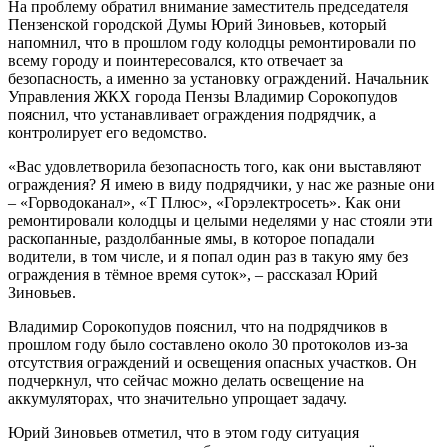
На проблему обратил внимание заместитель председателя
Пензенской городской Думы Юрий Зиновьев, который
напомнил, что в прошлом году колодцы ремонтировали по
всему городу и поинтересовался, кто отвечает за
безопасность, а именно за установку ограждений. Начальник
Управления ЖКХ города Пензы Владимир Сорокопудов
пояснил, что устанавливает ограждения подрядчик, а
контролирует его ведомство.
«Вас удовлетворила безопасность того, как они выставляют
ограждения? Я имею в виду подрядчики, у нас же разные они
– «Горводоканал», «Т Плюс», «Горэлектросеть». Как они
ремонтировали колодцы и целыми неделями у нас стояли эти
раскопанные,
раздолбанные
ямы, в которое попадали
водители, в том числе, и я попал один раз в такую яму без
ограждения в тёмное время суток», – рассказал Юрий
Зиновьев.
Владимир Сорокопудов пояснил, что на подрядчиков в
прошлом году было составлено около 30 протоколов из-за
отсутствия ограждений и освещения опасных участков. Он
подчеркнул, что сейчас можно делать освещение на
аккумуляторах, что значительно упрощает задачу.
Юрий Зиновьев отметил, что в этом году ситуация