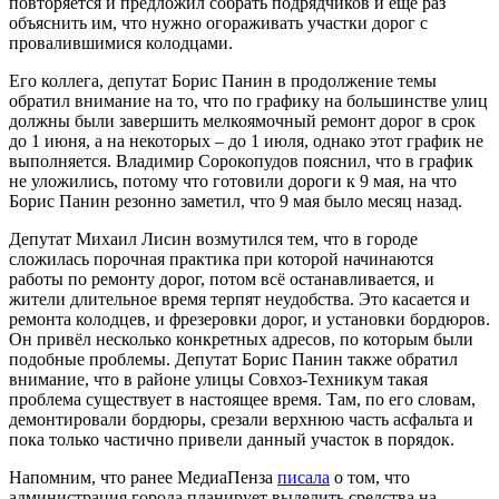
повторяется
и предложил собрать подрядчиков и ещё раз
объяснить им, что нужно огораживать участки дорог с
провалившимися колодцами.
Его коллега, депутат Борис Панин в продолжение темы
обратил внимание на то, что по графику на большинстве улиц
должны были завершить
мелкоямочный
ремонт дорог в срок
до 1 июня, а на некоторых – до 1 июля, однако этот график не
выполняется. Владимир Сорокопудов пояснил, что в график
не уложились, потому что готовили дороги к 9 мая, на что
Борис Панин резонно заметил, что 9 мая было месяц назад.
Депутат Михаил Лисин возмутился тем, что в городе
сложилась порочная практика при которой начинаются
работы по ремонту дорог, потом всё останавливается, и
жители длительное время терпят неудобства. Это касается и
ремонта колодцев, и фрезеровки дорог, и установки бордюров.
Он привёл несколько конкретных адресов, по которым были
подобные проблемы. Депутат Борис Панин также обратил
внимание, что в районе улицы Совхоз-Техникум такая
проблема существует в настоящее время. Там, по его словам,
демонтировали бордюры, срезали верхнюю часть асфальта и
пока только частично привели данный участок в порядок.
Напомним, что ранее
МедиаПенза
писала
о том, что
администрация города планирует выделить средства на