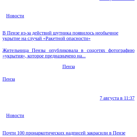
Новости
В Пензе из-за действий шутника появилось необычное
укрытие на случай «Ракетной опасности»
Жительница Пензы опубликовала в соцсетях фотографию
«укрытия», которое предназначено на...
Пенза
Пенза
7 августа в 11:37
Новости
Почти 100 пронаркотических надписей закрасили в Пензе