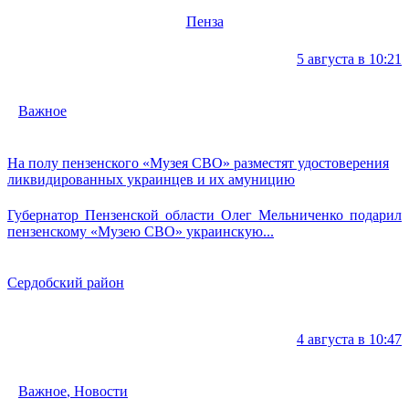
Пенза
5 августа в 10:21
Важное
На полу пензенского «Музея СВО» разместят удостоверения
ликвидированных украинцев и их амуницию
Губернатор Пензенской области Олег Мельниченко подарил
пензенскому «Музею СВО» украинскую...
Сердобский район
4 августа в 10:47
Важное
,
Новости