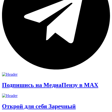
Подпишись на МедиаПензу в МАХ
Открой для себя Заречный