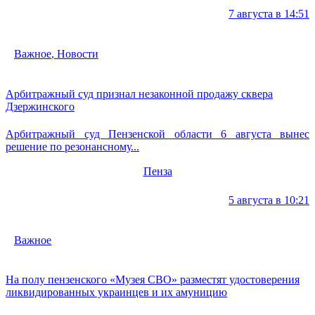
7 августа в 14:51
Важное
,
Новости
Арбитражный суд признал незаконной продажу сквера
Дзержинского
Арбитражный суд Пензенской области 6 августа вынес
решение по резонансному...
Пенза
5 августа в 10:21
Важное
На полу пензенского «Музея СВО» разместят удостоверения
ликвидированных украинцев и их амуницию