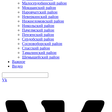
Малосердобинский район
Мокшанский район
Наровчатский район
Неверкинский район
Нижнеломовский район
Никольский район
Пачелмский район
Пензенский район
Сердобский район
Сосновоборский район
Спасский район
Тамалинский район
Шемышейский район
Важное
Видео
Vk