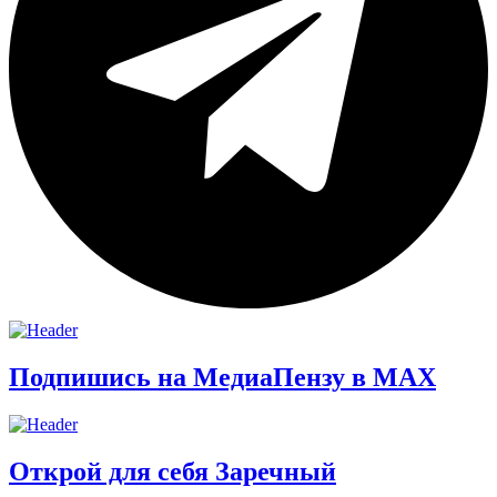
Подпишись на МедиаПензу в МАХ
Открой для себя Заречный