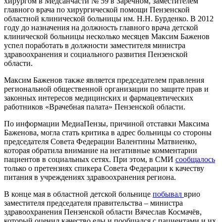
хирургом в Медсанчасти № 59 в Заречном, заместителем
главного врача по хирургической помощи Пензенской
областной клинической больницы им. Н.Н. Бурденко. В 2012
году до назначения на должность главного врача детской
клинической больницы несколько месяцев Максим Баженов
успел поработать в должности заместителя министра
здравоохранения и социального развития Пензенской
области.
Максим Баженов также является председателем правления
региональной общественной организации по защите прав и
законных интересов медицинских и фармацевтических
работников «Врачебная палата» Пензенской области.
По информации
МедиаПензы
, причиной отставки Максима
Баженова, могла стать критика в адрес больницы со стороны
председателя Совета Федерации Валентины Матвиенко,
которая обратила внимание на негативные комментарии
пациентов в социальных сетях.
При этом, в СМИ
сообщалось
только о претензиях спикера Совета Федерации к качеству
питания в учреждениях здравоохранения региона.
В конце мая в областной детской больнице
побывал
врио
заместителя председателя правительства – министра
здравоохранения Пензенской области Вячеслав Космачёв,
который оценил качество еды и пообщался с пациентами и их