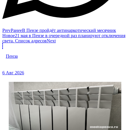
Prev
Ранее
В Пензе пройдёт антинаркотический месячник
Новое
21 мая в Пензе в очередной раз планируют отключения
света. Список адресов
Next
Пенза
6 Авг 2026