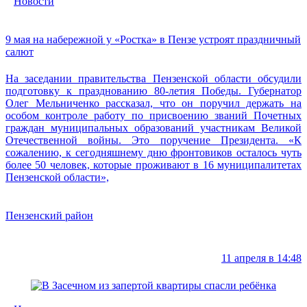
Новости
9 мая на набережной у «Ростка» в Пензе устроят праздничный
салют
На заседании правительства Пензенской области обсудили
подготовку к празднованию 80-летия Победы. Губернатор
Олег Мельниченко рассказал, что он поручил держать на
особом контроле работу по присвоению званий Почетных
граждан муниципальных образований участникам Великой
Отечественной войны. Это поручение Президента. «К
сожалению, к сегодняшнему дню фронтовиков осталось чуть
более 50 человек, которые проживают в 16 муниципалитетах
Пензенской области»,
Пензенский район
11 апреля в 14:48