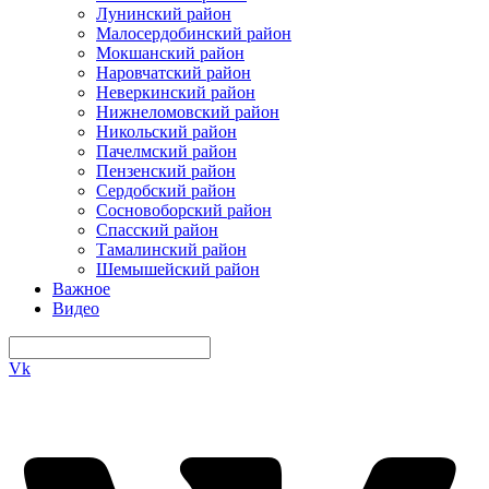
Лунинский район
Малосердобинский район
Мокшанский район
Наровчатский район
Неверкинский район
Нижнеломовский район
Никольский район
Пачелмский район
Пензенский район
Сердобский район
Сосновоборский район
Спасский район
Тамалинский район
Шемышейский район
Важное
Видео
Vk