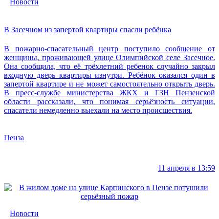
Новости
В Засечном из запертой квартиры спасли ребёнка
В пожарно-спасательный центр поступило сообщение от
женщины, проживающей улице Олимпийской селе Засечное.
Она сообщила, что её трёхлетний ребенок случайно закрыл
входную дверь квартиры изнутри. Ребёнок оказался один в
запертой квартире и не может самостоятельно открыть дверь.
В пресс-службе министерства ЖКХ и ГЗН Пензенской
области рассказали, что понимая серьёзность ситуации,
спасатели немедленно выехали на место происшествия.
Пенза
11 апреля в 13:59
Новости