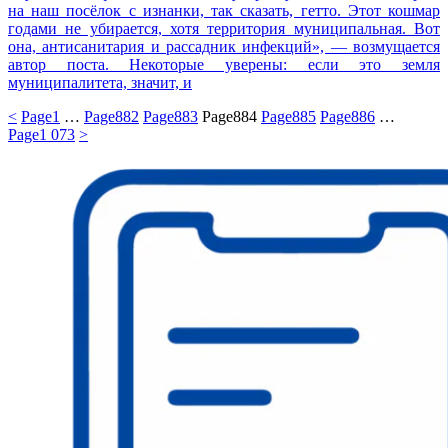
на наш посёлок с изнанки, так сказать, гетто. Этот кошмар
годами не убирается, хотя территория муниципальная. Вот
она, антисанитария и рассадник инфекций», — возмущается
автор поста. Некоторые уверены: если это земля
муниципалитета, значит, и
<
Page
1
…
Page
882
Page
883
Page
884
Page
885
Page
886
…
Page
1 073
>