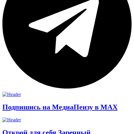
Подпишись на МедиаПензу в МАХ
Открой для себя Заречный