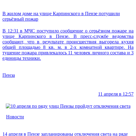
В жилом доме на улице Карпинского в Пензе потушили
серьёзный пожар
В 12:31 в МЧС поступило сообщение о серьёзном пожаре на
улице Карпинского в Пензе. В пресс-службе ведомства
сообщают, что в результате происшествия выгорела кухня
общей площадью 8 кв. м. в 2-х комнатной квартире. На
тушение пожара привлекалось 11 человек личного состава и 3
единицы техники.
Пенза
11 апреля в 12:57
Новости
14 апреля в Пензе запланированы отключения света на ряде