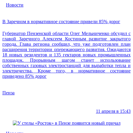
Новости
В Заречном в нормативное состояние привели 85% дорог
Губернатор Пензенской области Олег Мельниченко обсудил с
главой Заречного Алексеем Костиным развитие закрытого
города. Глава региона сообщил, что уже подготовлен план
расширения территории опережающего развития. Ожидаются
18 новых резидентов и 135 гектаров новых промышленных
площадок. Прорывным шагом станет использование
собственных газовых электростанций для выработки тепла и
электричества. Кроме того, в нормативное состояние
приведено 85% дорог
Пенза
11 апреля в 15:43