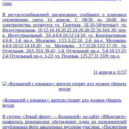
улиц
В ресурсоснабжающей организации сообщают о плановых
отключениях света 14 апреля. С 08:30 до 16:00 без
электричества останутся ул. Галетная, 1Б,10-18(четные); ул.
Индустриальная, 10,12-16,18,20,22,24-26,28-32,34,34А,36; пер-
к. Индустриальный, 3А,4,6,8,10-12,14,16; ул. Кооперативная,
4,6,8; 1-й пр-д. Молокова, 1/15,3-22,24; 2-й пр-д. Молокова,
4,6,8,10-12,14,18,20; ул. Молокова, 3,7,11/26,13/2,17,19; ул.
Отдельная, 26А,35А,39,41; 1-й Отдельный пр-д, 5-8,10,13,15;
2-й Отдельный пр-д, 1-23; ул. Полевая, 125,27,31,33/9; пр-д.
11 апреля в 11:57
«Колышлей с изнанки»: жители спорят, кто должен убирать
мусор
В группе «Левый фронт — Колышлей» на сайте «ВКонтакте»
появилось резонансное обсуждение: один из пользователей
опубликовал фото заваленных мусором участков. «Посмотрим