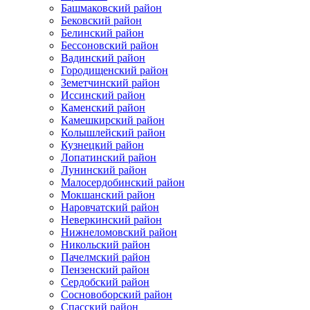
Башмаковский район
Бековский район
Белинский район
Бессоновский район
Вадинский район
Городищенский район
Земетчинский район
Иссинский район
Каменский район
Камешкирский район
Колышлейский район
Кузнецкий район
Лопатинский район
Лунинский район
Малосердобинский район
Мокшанский район
Наровчатский район
Неверкинский район
Нижнеломовский район
Никольский район
Пачелмский район
Пензенский район
Сердобский район
Сосновоборский район
Спасский район