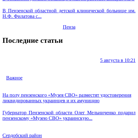
В Пензенской областной детской клинической больнице им.
Н.Ф. Филатова с...
Пенза
Последние статьи
5 августа в 10:21
Важное
На полу пензенского «Музея СВО» разместят удостоверения
ликвидированных украинцев и их амуницию
Губернатор Пензенской области Олег Мельниченко подарил
пензенскому «Музею СВО» украинскую...
Сердобский район