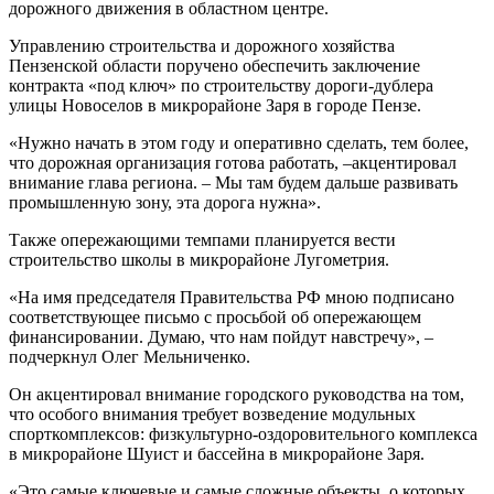
дорожного движения в областном центре.
Управлению строительства и дорожного хозяйства
Пензенской области поручено обеспечить заключение
контракта «под ключ» по строительству дороги-дублера
улицы Новоселов в микрорайоне Заря в городе Пензе.
«Нужно начать в этом году и оперативно сделать, тем более,
что дорожная организация готова работать, –акцентировал
внимание глава региона. – Мы там будем дальше развивать
промышленную зону, эта дорога нужна».
Также опережающими темпами планируется вести
строительство школы в микрорайоне Лугометрия.
«На имя председателя Правительства РФ мною подписано
соответствующее письмо с просьбой об опережающем
финансировании. Думаю, что нам пойдут навстречу», –
подчеркнул Олег Мельниченко.
Он акцентировал внимание городского руководства на том,
что особого внимания требует возведение модульных
спорткомплексов: физкультурно-оздоровительного комплекса
в микрорайоне Шуист и бассейна в микрорайоне Заря.
«Это самые ключевые и самые сложные объекты, о которых