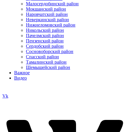
Малосердобинский район
Мокшанский район
Наровчатский район
Неверкинский район
Нижнеломовский район
Никольский район
Пачелмский район
Пензенский район
Сердобский район
Сосновоборский район
Спасский район
Тамалинский район
Шемышейский район
Важное
Видео
Vk