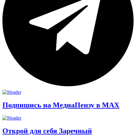
Подпишись на МедиаПензу в МАХ
Открой для себя Заречный