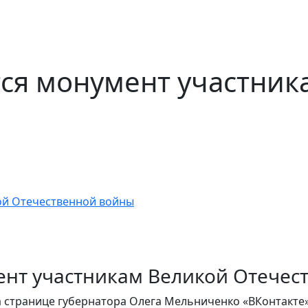
ся монумент участник
ент участникам Великой Отечес
а странице губернатора Олега Мельниченко «ВКонтакте