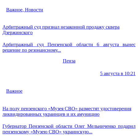
Важное
,
Новости
Арбитражный суд признал незаконной продажу сквера
Дзержинского
Арбитражный суд Пензенской области 6 августа вынес
решение по резонансному...
Пенза
5 августа в 10:21
Важное
На полу пензенского «Музея СВО» разместят удостоверения
ликвидированных украинцев и их амуницию
Губернатор Пензенской области Олег Мельниченко подарил
пензенскому «Музею СВО» украинскую...