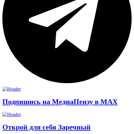
Подпишись на МедиаПензу в МАХ
Открой для себя Заречный