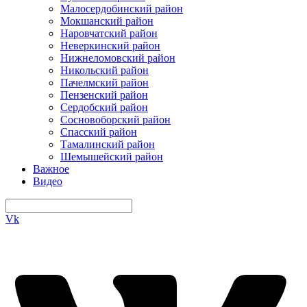
Малосердобинский район
Мокшанский район
Наровчатский район
Неверкинский район
Нижнеломовский район
Никольский район
Пачелмский район
Пензенский район
Сердобский район
Сосновоборский район
Спасский район
Тамалинский район
Шемышейский район
Важное
Видео
Vk