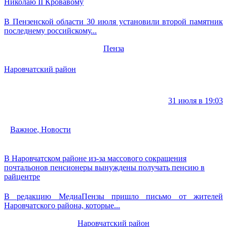
Николаю II Кровавому
В Пензенской области 30 июля установили второй памятник
последнему российскому...
Пенза
Наровчатский район
31 июля в 19:03
Важное
,
Новости
В Наровчатском районе из-за массового сокращения
почтальонов пенсионеры вынуждены получать пенсию в
райцентре
В редакцию МедиаПензы пришло письмо от жителей
Наровчатского района, которые...
Наровчатский район