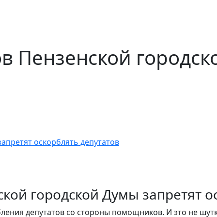
в Пензенской городск
ой городской Думы запретят ос
рбления депутатов со стороны помощников.
И это не шут