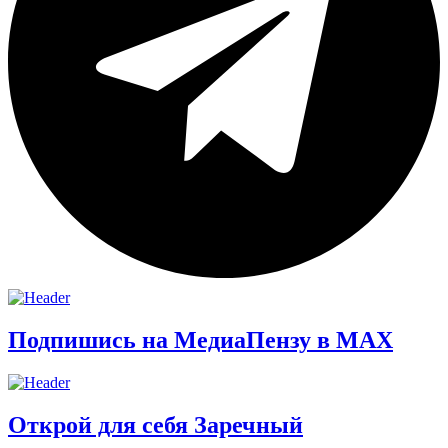
Подпишись на МедиаПензу в МАХ
Открой для себя Заречный