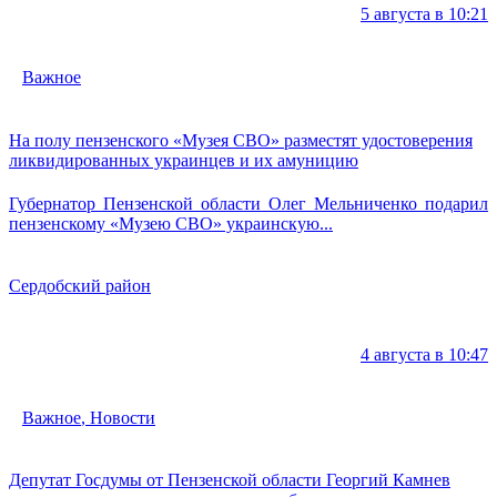
5 августа в 10:21
Важное
На полу пензенского «Музея СВО» разместят удостоверения
ликвидированных украинцев и их амуницию
Губернатор Пензенской области Олег Мельниченко подарил
пензенскому «Музею СВО» украинскую...
Сердобский район
4 августа в 10:47
Важное
,
Новости
Депутат Госдумы от Пензенской области Георгий Камнев