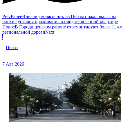
Prev
Ранее
Инвалид-колясочник из Пензы пожаловался на
плохие условия проживания в предоставленной квартире
Новое
В Городищенском районе отремонтируют более 11 км
региональной дороги
Next
Пенза
7 Авг 2026