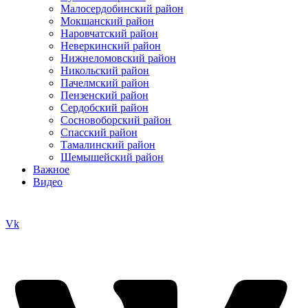
Малосердобинский район
Мокшанский район
Наровчатский район
Неверкинский район
Нижнеломовский район
Никольский район
Пачелмский район
Пензенский район
Сердобский район
Сосновоборский район
Спасский район
Тамалинский район
Шемышейский район
Важное
Видео
Vk