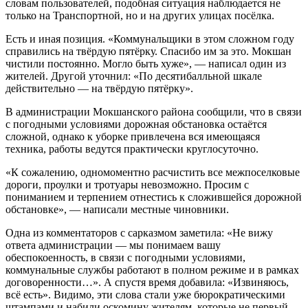
словам пользователей, подобная ситуация наблюдается не
только на Транспортной, но и на других улицах посёлка.
Есть и иная позиция. «Коммунальщики в этом сложном году
справились на твёрдую пятёрку. Спасибо им за это. Мокшан
чистили постоянно. Могло быть хуже», — написал один из
жителей. Другой уточнил: «По десятибалльной шкале
действительно — на твёрдую пятёрку».
В администрации Мокшанского района сообщили, что в связи
с погодными условиями дорожная обстановка остаётся
сложной, однако к уборке привлечена вся имеющаяся
техника, работы ведутся практически круглосуточно.
«К сожалению, одномоментно расчистить все межпоселковые
дороги, проулки и тротуары невозможно. Просим с
пониманием и терпением отнестись к сложившейся дорожной
обстановке», — написали местные чиновники.
Одна из комментаторов с сарказмом заметила: «Не вижу
ответа администрации — мы понимаем вашу
обеспокоенность, в связи с погодными условиями,
коммунальные службы работают в полном режиме и в рамках
договоренности…». А спустя время добавила: «Извиняюсь,
всё есть». Видимо, эти слова стали уже бюрократическими
штампами и набили оскомину жителям, которые не первый