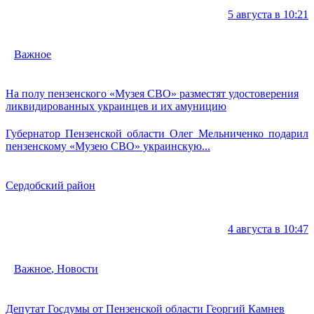
5 августа в 10:21
Важное
На полу пензенского «Музея СВО» разместят удостоверения
ликвидированных украинцев и их амуницию
Губернатор Пензенской области Олег Мельниченко подарил
пензенскому «Музею СВО» украинскую...
Сердобский район
4 августа в 10:47
Важное
,
Новости
Депутат Госдумы от Пензенской области Георгий Камнев