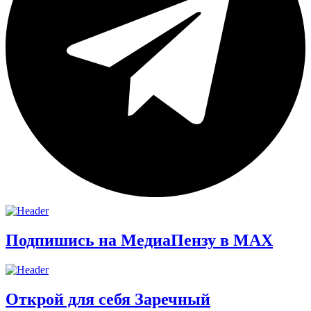
Подпишись на МедиаПензу в МАХ
Открой для себя Заречный