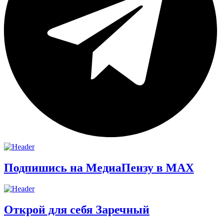
Подпишись на МедиаПензу в МАХ
Открой для себя Заречный