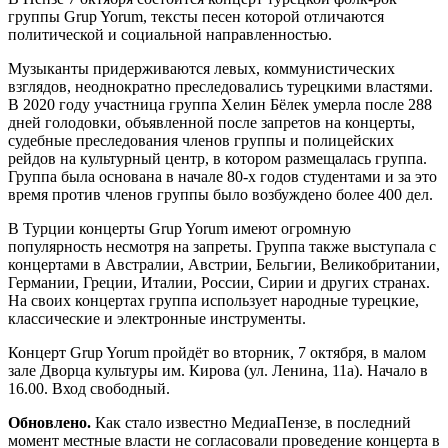
группы Grup Yorum, тексты песен которой отличаются
политической и социальной направленностью.
Музыканты придерживаются левых, коммунистических
взглядов, неоднократно преследовались турецкими властями.
В 2020 году участница группа Хелин Бёлек умерла после 288
дней голодовки, объявленной после запретов на концерты,
судебные преследования членов группы и полицейских
рейдов на культурный центр, в котором размещалась группа.
Группа была основана в начале 80-х годов студентами и за это
время против членов группы было возбуждено более 400 дел.
В Турции концерты Grup Yorum имеют огромную
популярность несмотря на запреты. Группа также выступала с
концертами в Австралии, Австрии, Бельгии, Великобритании,
Германии, Греции, Италии, России, Сирии и других странах.
На своих концертах группа использует народные турецкие,
классические и электронные инструменты.
Концерт Grup Yorum пройдёт во вторник, 7 октября, в малом
зале Дворца культуры им. Кирова (ул. Ленина, 11а). Начало в
16.00. Вход свободный.
Обновлено.
Как стало известно МедиаПензе, в последний
момент местные власти не согласовали проведение концерта в