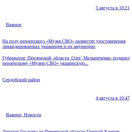
5 августа в 10:21
Важное
На полу пензенского «Музея СВО» разместят удостоверения
ликвидированных украинцев и их амуницию
Губернатор Пензенской области Олег Мельниченко подарил
пензенскому «Музею СВО» украинскую...
Сердобский район
4 августа в 10:47
Важное
,
Новости
Депутат Госдумы от Пензенской области Георгий Камнев