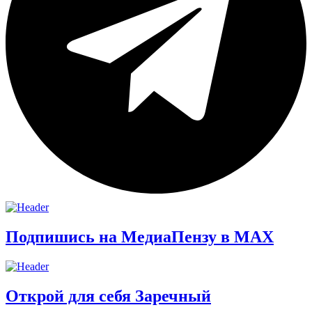
Подпишись на МедиаПензу в МАХ
Открой для себя Заречный